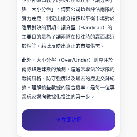
與「大小分盤」。博弈公司透過評估兩隊的
實力差距，制定出讓分指標以平衡市場對於
強弱對決的預期。讓分盤（Handicap）的
主要目的是為了讓兩隊在投注時的贏面趨近
於相等，藉此反映出真正的市場供需。
此外，大小分盤（Over/Under）則專注於
兩隊總進球數的預測，這通常取決於球隊的
戰術風格、防守強度以及過去的歷史交鋒紀
錄。理解這些數據的隱含機率，是每一位專
業玩家邁向數據化投注的第一步。
立即註冊