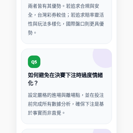
兩者皆有其優勢。若追求合規與安
全，台灣彩券較佳；若追求賠率靈活
性與玩法多樣化，國際盤口則更具優
勢。
Q5
如何避免在決賽下注時過度情緒
化？
設定嚴格的進場與離場點，並在投注
前完成所有數據分析，確保下注是基
於事實而非直覺。