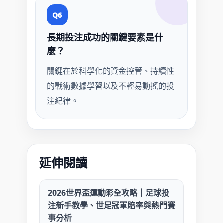
Q6
長期投注成功的關鍵要素是什
麼？
關鍵在於科學化的資金控管、持續性
的戰術數據學習以及不輕易動搖的投
注紀律。
延伸閱讀
2026世界盃運動彩全攻略｜足球投
注新手教學、世足冠軍賠率與熱門賽
事分析