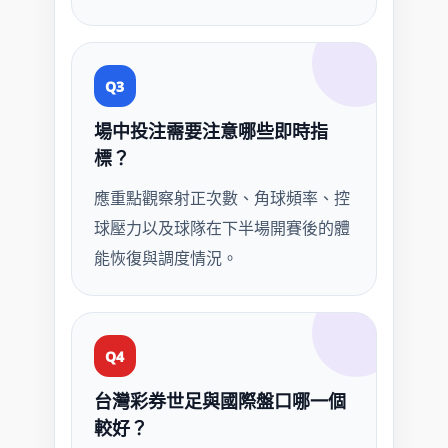
Q3
場中投注需要注意哪些即時指
標？
應重點觀察射正次數、角球頻率、控
球壓力以及球隊在下半場開賽後的體
能恢復與調度情況。
Q4
台灣彩券世足與國際盤口哪一個
較好？