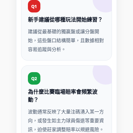
Q1
新手建議從哪種玩法開始練習？
建議從最基礎的獨贏盤或讓分盤開
始，這些盤口結構簡單，且數據相對
容易追蹤與分析。
Q2
為什麼比賽臨場賠率會頻繁波
動？
波動通常反映了大量注碼湧入某一方
向，或發生如主力球員傷退等重要資
訊，迫使莊家調整賠率以規避風險。