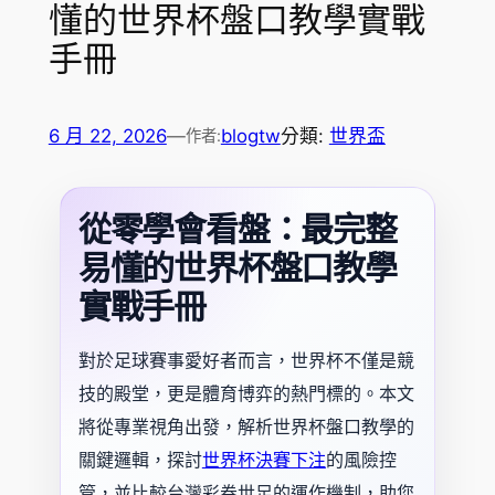
懂的世界杯盤口教學實戰
手冊
6 月 22, 2026
—
blogtw
分類:
世界盃
作者:
從零學會看盤：最完整
易懂的世界杯盤口教學
實戰手冊
對於足球賽事愛好者而言，世界杯不僅是競
技的殿堂，更是體育博弈的熱門標的。本文
將從專業視角出發，解析世界杯盤口教學的
關鍵邏輯，探討
世界杯決賽下注
的風險控
管，並比較台灣彩券世足的運作機制，助您