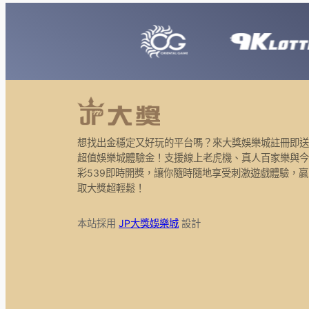
想找出金穩定又好玩的平台嗎？來大獎娛樂城註冊即送
超值娛樂城體驗金！支援線上老虎機、真人百家樂與今
彩539即時開獎，讓你隨時隨地享受刺激遊戲體驗，贏
取大獎超輕鬆！
本站採用
JP大獎
娛樂
城
設計