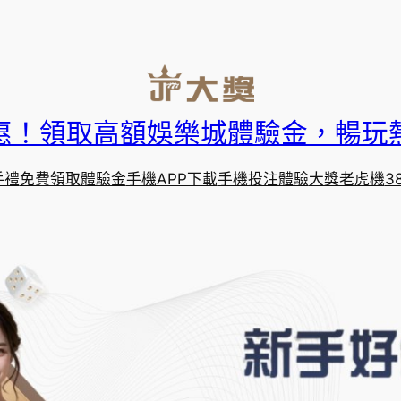
惠！領取高額娛樂城體驗金，暢玩
手禮
免費領取體驗金
手機APP下載
手機投注體驗
大獎老虎機
3