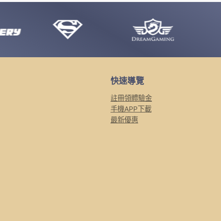
快速導覽
註冊領體驗金
手機APP下載
最新優惠