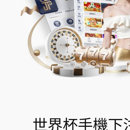
世界杯手機下