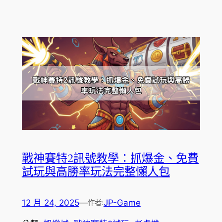
戰神賽特2訊號教學：抓爆金、免費
試玩與高勝率玩法完整懶人包
12 月 24, 2025
—
JP-Game
作者: