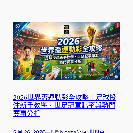
2026世界盃運動彩全攻略｜足球投
注新手教學、世足冠軍賠率與熱門
賽事分析
5 月 26, 2026
—
blogtw
分類:
世界盃
作者: